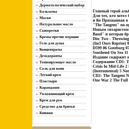
Дерматологический набор
Главный герой альб
Бальзамы
Для тех, кто хотел
Маски
и Ко Признанная в
Натуральное масло
"The Tangent" по-п
Новым гитаристом с
Сыворотки
Band" и ветеран б
Кремы против морщин
Disc Two - Throwing
Гель для душа
(Incl Ours Reprise) 
D599 06 Goteborg 07 
Концентраты
Southend On Sea 11 
Дезодоранты
Издание содержит 
Содержание CD1: Th
Тонизирующее масло
Crisis In Mid-Life 2
Соль для ванн
(Instrumental) 5 No
Легкий крем
CD2: The Tangent N
One War 2 The Full
Пластыри
Карандаши
Увлажняющий крем
Крем для рук
Средство для бритья
Книжки