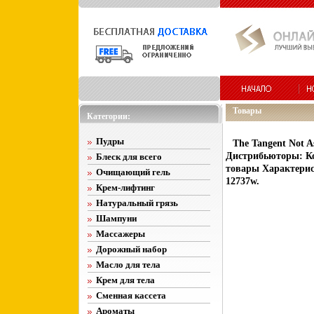
Товары
Категории:
Пудры
The Tangent Not A
Дистрибьюторы: Ко
Блеск для всего
товары Характерист
Очищающий гель
12737w.
Крем-лифтинг
Натуральный грязь
Шампуни
Массажеры
Дорожный набор
Масло для тела
Крем для тела
Сменная кассета
Ароматы