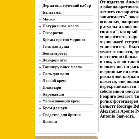
От издателя Алекс
Дерматологический набор
любовно-эротическ
летнего сценарист
Бальзамы
зависимость" показ
Маски
основных, напряже
Натуральное масло
ритуалы и конфлик
гиганта", который
Сыворотки
университете; пар
Кремы против морщин
чернокожей студен
Гель для душа
университета Тема
мужественности, де
Концентраты
постепенно сближаю
Дезодоранты
в том, кто он тако
положения, ни рас
Тонизирующее масло
подлинные интимны
Соль для ванн
рекламной кампании
Легкий крем
кажется, они должн
перекрещиваются п
Пластыри
собственной сексуа
Карандаши
Родриго Бельотт Т
Увлажняющий крем
ролик фотогалерея
Бельотт Rodrigo Be
Крем для рук
Alexandra Aponte Р
Средство для бритья
Antonio Saavedra.
Книжки