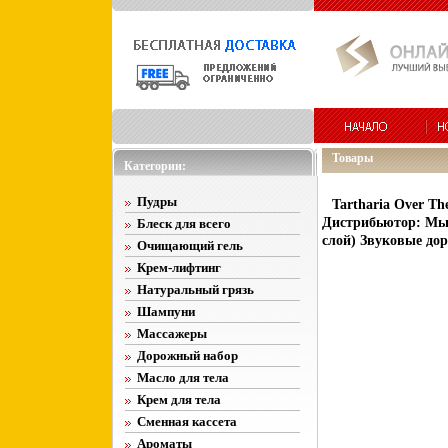
Товары
Категории:
Пудры
Tartharia Over T
Дистрибьютор: Мью
Блеск для всего
слой) Звуковые дор
Очищающий гель
Крем-лифтинг
Натуральный грязь
Шампуни
Массажеры
Дорожный набор
Масло для тела
Крем для тела
Сменная кассета
Ароматы