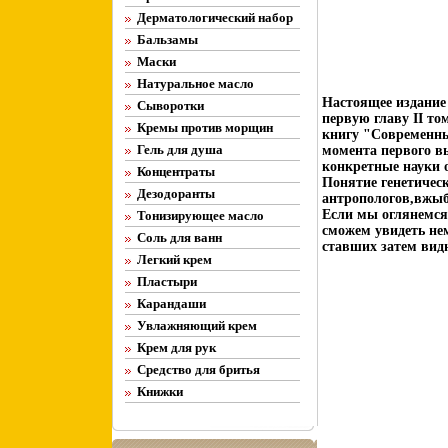
Дерматологический набор
Бальзамы
Маски
Натуральное масло
Настоящее издание
Сыворотки
первую главу II том
Кремы против морщин
книгу "Современны
Гель для душа
момента первого вы
конкретные науки о
Концентраты
Понятие генетическ
Дезодоранты
антропологов,вжы
Если мы оглянемся 
Тонизирующее масло
сможем увидеть не
Соль для ванн
ставших затем вид
Легкий крем
Пластыри
Карандаши
Увлажняющий крем
Крем для рук
Средство для бритья
Книжки