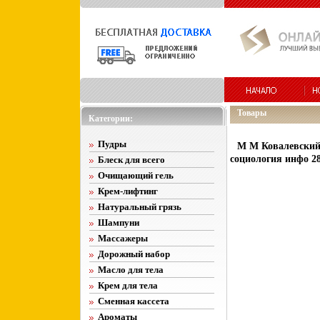
Товары
Категории:
Пудры
М М Ковалевский 
социология инфо 28
Блеск для всего
Очищающий гель
Крем-лифтинг
Натуральный грязь
Шампуни
Массажеры
Дорожный набор
Масло для тела
Крем для тела
Сменная кассета
Ароматы