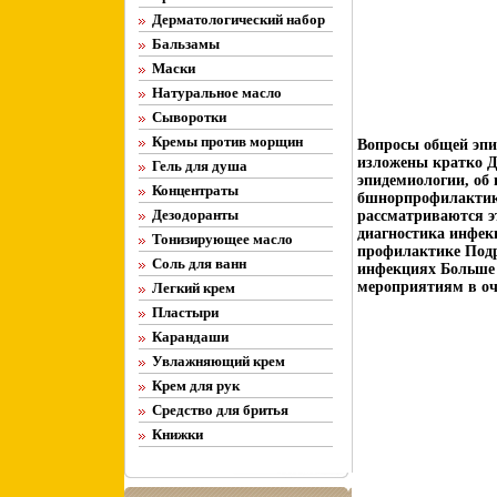
Дерматологический набор
Бальзамы
Маски
Натуральное масло
Сыворотки
Кремы против морщин
Вопросы общей эпи
изложены кратко Д
Гель для душа
эпидемиологии, об
Концентраты
бшнорпрофилактики
Дезодоранты
рассматриваются эт
диагностика инфекц
Тонизирующее масло
профилактике Подр
Соль для ванн
инфекциях Больше 
мероприятиям в оч
Легкий крем
Пластыри
Карандаши
Увлажняющий крем
Крем для рук
Средство для бритья
Книжки