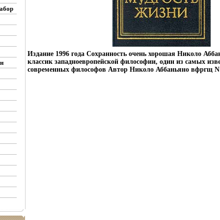
абор
Издание 1996 года Сохранность очень хорошая Николо Аббань
классик западноевропейской философии, один из самых изв
н
современных философов Автор Николо Аббаньяно вфргщ N