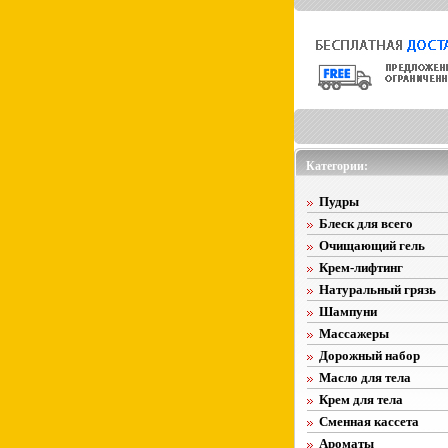
Категории:
Пудры
Блеск для всего
Очищающий гель
Крем-лифтинг
Натуральный грязь
Шампуни
Массажеры
Дорожный набор
Масло для тела
Крем для тела
Сменная кассета
Ароматы