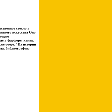
ственное стекло в
ивного искусства Оно
ающим
ые в фарфоре, камне,
кже очерк "Из истории
екла, библиографию