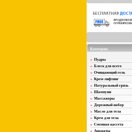
Категории:
Пудры
Блеск для всего
Очищающий гель
Крем-лифтинг
Натуральный грязь
Шампуни
Массажеры
Дорожный набор
Масло для тела
Крем для тела
Сменная кассета
Ароматы