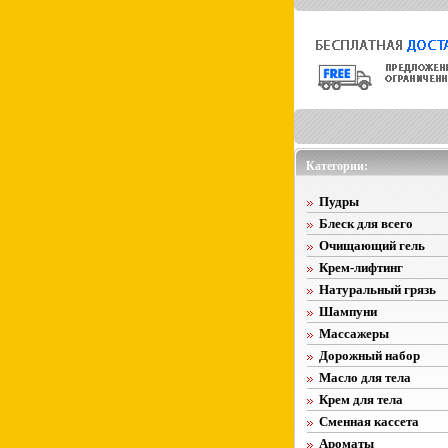
Категории:
Пудры
Блеск для всего
Очищающий гель
Крем-лифтинг
Натуральный грязь
Шампуни
Массажеры
Дорожный набор
Масло для тела
Крем для тела
Сменная кассета
Ароматы