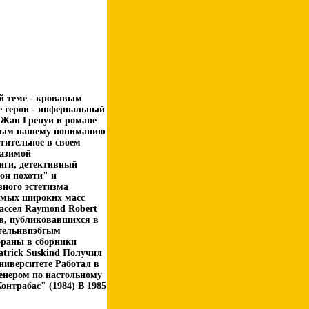
й теме - кровавым
е герои - инфернальный
 Жан Гренуи в романе
пным нашему пониманию
тительное в своем
разимой
иги, детективный
он похоти" и
зного эстетизма
самых широких масс
Рассел Raymond Robert
ов, публиковавшихся в
ительнвпэбгым
браны в сборники
Patrick Suskind Получил
ниверситете Работал в
енером по настольному
онтрабас" (1984) В 1985