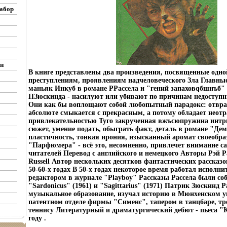
абор
н
В книге представлены два произведения, посвященные одно
преступлениям, проявлениям надчеловеческого Зла Главны
маньяк Инкуб в романе РРассела и "гений запаховqбшнъб"
ПЗюскинда - насилуют или убивают по причинам недосту
Они как бы воплощают собой любопытный парадокс: отвра
абсолюте смыкается с прекрасным, а потому обладает неот
привлекательностью Туго закрученная вжъсюпружина интр
сюжет, умение подать, обыграть факт, деталь в романе "Дем
пластичность, тонкая ирония, изысканный аромат своеобра
"Парфюмера" - всё это, несомненно, привлечет внимание 
читателей Перевод с английского и немецкого Авторы Рэй 
Russell Автор нескольких десятков фантастических рассказ
50-60-х годах В 50-х годах некоторое время работал исполн
редактором в журнале "Playboy" Рассказы Рассела были со
"Sardonicus" (1961) и "Sagittarius" (1971) Патрик Зюскинд 
музыкальное образование, изучал историю в Мюнхенском у
патентном отделе фирмы "Сименс", тапером в танцбаре, тр
теннису Литературный и драматургический дебют - пьеса "К
году .