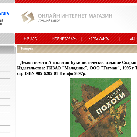
Товары
Демон похоти Антология Букинистическое издание Сохран
Издательства: ГИЗАО "Маладняк", ООО "Гетман", 1995 г Т
стр ISBN 985-6205-01-8 инфо 9897p.