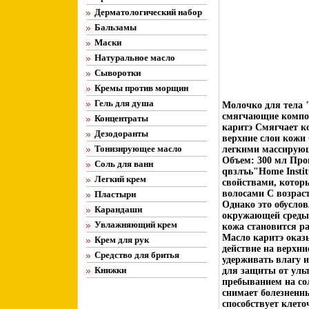
Дерматологический набор
Бальзамы
Маски
Натуральное масло
Сыворотки
Кремы против морщин
Гель для душа
Молочко для тела 
смягчающие компон
Концентраты
каритэ Смягчает к
Дезодоранты
верхние слои кожи
Тонизирующее масло
легкими массирую
Объем: 300 мл Про
Соль для ванн
qвзлъь"Home Instit
Легкий крем
свойствами, которы
волосами С возраст
Пластыри
Однако это обуслов
Карандаши
окружающей среды
Увлажняющий крем
кожа становится р
Масло каритэ оказ
Крем для рук
действие на верхни
Средство для бритья
удерживать влагу и
Книжки
для защиты от уль
пребыванием на сол
снимает болезненн
способствует клето