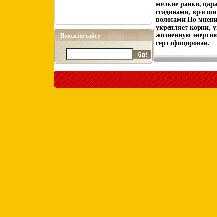
мелкие ранки, цар
ссадинами, вросши
волосами По мнени
укрепляет корни, 
жизненную энергию
Поиск по сайту
сертифицирован.