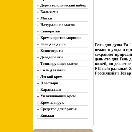
Дерматологический набор
Бальзамы
Маски
Натуральное масло
Сыворотки
Кремы против морщин
Гель для душа
Гель для душа Fa 
нежного ухода и пр
Концентраты
сохраняет природны
Дезодоранты
день ото дня Гель 
Тонизирующее масло
кожей, он делает е
РН-нейтральный Ха
Соль для ванн
Россиявзйвч Товар
Легкий крем
Пластыри
Карандаши
Увлажняющий крем
Крем для рук
Средство для бритья
Книжки