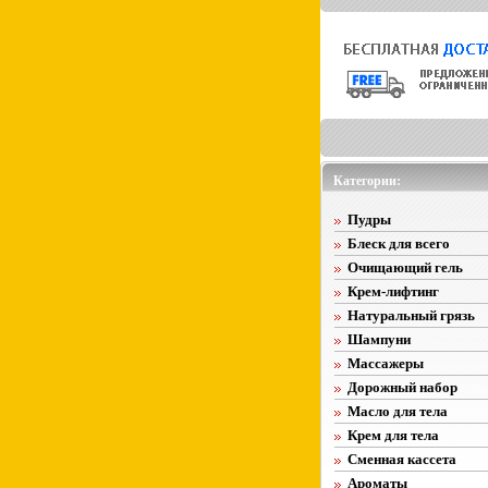
Категории:
Пудры
Блеск для всего
Очищающий гель
Крем-лифтинг
Натуральный грязь
Шампуни
Массажеры
Дорожный набор
Масло для тела
Крем для тела
Сменная кассета
Ароматы