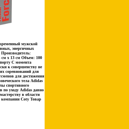
современный мужской
ивных, энергичных
 Производитель:
см х 13 см Объем: 100
спорту С момента
иски к совершенству не
иях соревнований для
тсменов для достижения
овеческого тела Adidas
елы спортивного
в по уходу Adidas давно
мастерству в области
 компании Coty Товар