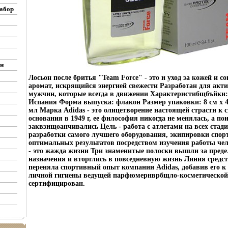
абор
н
Лосьон после бритья "Team Force" - это и уход за кожей и 
аромат, искрящийся энергией свежести Разработан для акт
мужчин, которые всегда в движении Характеристибщбъйки:
Испания Форма выпуска: флакон Размер упаковки: 8 см х 4 
мл Марка Adidas - это олицетворение настоящей страсти к 
основания в 1949 г, ее философия никогда не менялась, а по
заквзищоанчивались Цель - работа с атлетами на всех стад
разработки самого лучшего оборудования, экипировки спор
оптимальных результатов посредством изучения работы чел
- это жажда жизни Три знаменитые полоски вышли за пред
назначения и вторглись в повседневную жизнь Линия средст
переняла спортивный опыт компании Adidas, добавив его к 
личной гигиены ведущей парфюмернврбщло-косметической
сертифицирован.