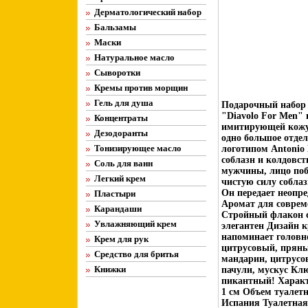
Дерматологический набор
Бальзамы
Маски
Натуральное масло
Сыворотки
Кремы против морщин
Гель для душа
Подарочный набор A
"Diavolo For Men"
Концентраты
имитирующей кожу 
Дезодоранты
одно большое отде
Тонизирующее масло
логотипом Antonio 
соблазн и колдовст
Соль для ванн
мужчины, лицо поб
Легкий крем
чистую силу собла
Он передает неопр
Пластыри
Аромат для соврем
Карандаши
Стройный флакон с
Увлажняющий крем
элегантен Дизайн к
напоминает головн
Крем для рук
цитрусовый, пряны
Средство для бритья
мандарин, цитрусо
Книжки
пачули, мускус Кл
пикантный! Характе
1 см Объем туалет
Испания Туалетная