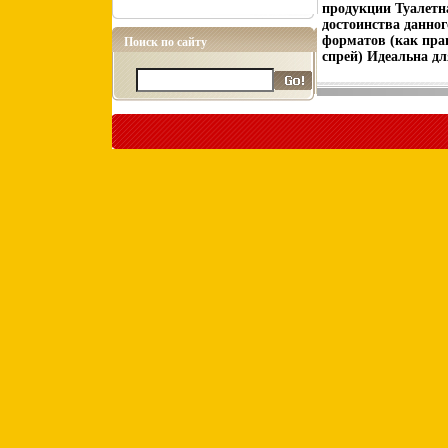
продукции Туалетн
достоинства данног
форматов (как прави
Поиск по сайту
спрей) Идеальна д