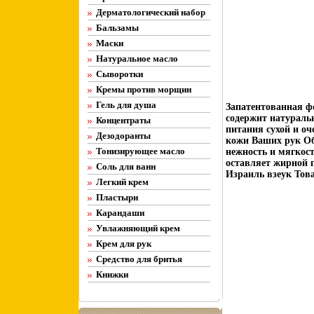
Дерматологический набор
Бальзамы
Маски
Натуральное масло
Сыворотки
Кремы против морщин
Гель для душа
Запатентованная ф
содержит натураль
Концентраты
питания сухой и оч
Дезодоранты
кожи Ваших рук Об
Тонизирующее масло
нежность и мягкос
оставляет жирной 
Соль для ванн
Израиль взеук Тов
Легкий крем
Пластыри
Карандаши
Увлажняющий крем
Крем для рук
Средство для бритья
Книжки