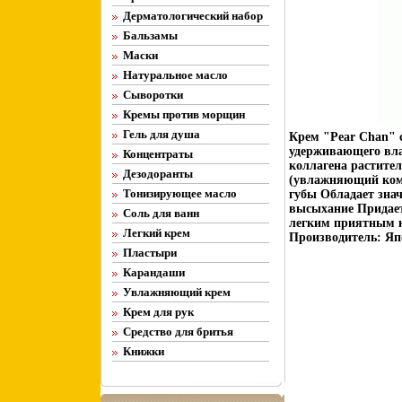
Дерматологический набор
Бальзамы
Маски
Натуральное масло
Сыворотки
Кремы против морщин
Гель для душа
Крем "Pear Chan" 
удерживающего вла
Концентраты
коллагена растител
Дезодоранты
(увлажняющий комп
Тонизирующее масло
губы Обладает зна
высыхание Придает 
Соль для ванн
легким приятным к
Легкий крем
Производитель: Яп
Пластыри
Карандаши
Увлажняющий крем
Крем для рук
Средство для бритья
Книжки