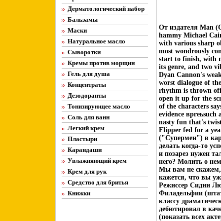
Дерматологический набор
Бальзамы
От издателя Man (Ch
Маски
hammy Michael Caine
Натуральное масло
with various sharp 
most wondrously conv
Сыворотки
start to finish, with
Кремы против морщин
its genre, and two v
Гель для душа
Dyan Cannon's weak-l
worst dialogue of the
Концентраты
rhythm is thrown of
Дезодоранты
open it up for the sc
Тонизирующее масло
of the characters say
evidence вргеьsuch 
Соль для ванн
nasty fun that's twi
Легкий крем
Flipper fed for a 
("Супермен") в ка
Пластыри
делать когда-то ус
Карандаши
и позарез нужен та
Увлажняющий крем
него? Молить о не
Мы вам не скажем, 
Крем для рук
кажется, что вы у
Средство для бритья
Режиссер Сидни Лю
Книжки
Филадельфии (шта
классу драматичес
дебютировал в каче
(показать всех акт