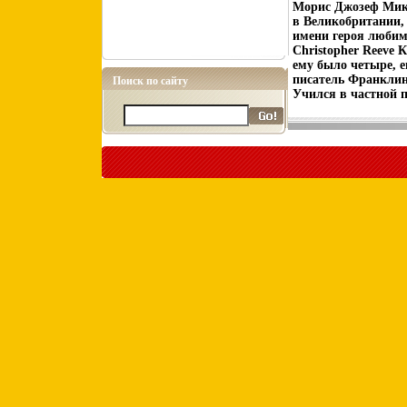
Морис Джозеф Миклу
в Великобритании, 
имени героя любим
Christopher Reeve 
ему было четыре, е
писатель Франклин 
Поиск по сайту
Учился в частной 