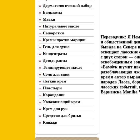
Дерматологический набор
Бальзамы
Маски
Натуральное масло
Сыворотки
Переводчик: Я Нем
Кремы против морщин
и общественной дея
Гель для душа
бывала на Севере и
освещает лаосские 
Концентраты
с двух сторон — он
Дезодоранты
освобожденным зон
«Бамбук шумит нвж
Тонизирующее масло
разоблачающая лжи
Соль для ванн
время автор выраж
Легкий крем
народов Лаоса, бо
лаосских событий, 
Пластыри
Варненска Monika 
Карандаши
Увлажняющий крем
Крем для рук
Средство для бритья
Книжки