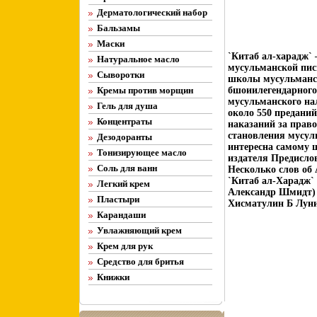
Дерматологический набор
Бальзамы
Маски
`Китаб ал-харадж`
Натуральное масло
мусульманской пис
Сыворотки
школы мусульманско
Кремы против морщин
бшоиилегендарного
мусульманского на
Гель для душа
около 550 преданий
Концентраты
наказаний за прав
становления мусул
Дезодоранты
интересна самому 
Тонизирующее масло
издателя Предислов
Соль для ванн
Несколько слов об 
`Китаб ал-Харадж` 
Легкий крем
Александр Шмидт) c
Пластыри
Хисматулин Б Луни
Карандаши
Увлажняющий крем
Крем для рук
Средство для бритья
Книжки