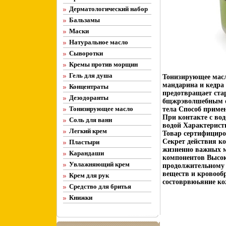
Дерматологический набор
Бальзамы
Маски
Натуральное масло
Сыворотки
Кремы против морщин
Гель для душа
Тонизирующее масл
мандарина и кедра 
Концентраты
предотвращает ста
Дезодоранты
бщжрэволшебным об
Тонизирующее масло
тела Способ примен
При контакте с во
Соль для ванн
водой Характеристи
Легкий крем
Товар сертифициро
Секрет действия к
Пластыри
жизненно важных м
Карандаши
компонентов Высок
Увлажняющий крем
продолжительному 
веществ и кровооб
Крем для рук
состоврвюьяние кож
Средство для бритья
Книжки