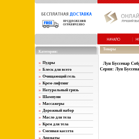
Товары
Категории:
Пудры
Луи Буссенар Соб
Серия: Луи Буссен
Блеск для всего
Очищающий гель
Крем-лифтинг
Натуральный грязь
Шампуни
Массажеры
Дорожный набор
Масло для тела
Крем для тела
Сменная кассета
Ароматы