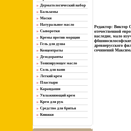
Дерматологический набор
Бальзамы
Маски
Натуральное масло
Редактор: Виктор 
Сыворотки
отечественной евр
наследие, мало из
Кремы против морщин
фбшнюсилософских 
Гель для душа
древнерусского фи
Концентраты
сочинений Максима
Дезодоранты
Тонизирующее масло
Соль для ванн
Легкий крем
Пластыри
Карандаши
Увлажняющий крем
Крем для рук
Средство для бритья
Книжки