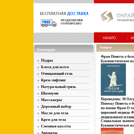
Товары
Категории:
Фрам Повесть о бел
Пудры
Букинистическое из
Хорошая Издательст
Блеск для всего
Твердый переплет, 1
Очищающий гель
Крем-лифтинг
Натуральный грязь
Шампуни
Переводчик: М Олс
Массажеры
Попеску Повесть о 
Дорожный набор
по имени Фрам О то
цирковой медведь 
Масло для тела
медвежонком оставш
Крем для тела
Социальная эконом
попавший бшмшяк л
Букинистическое из
Сменная кассета
родные края, в Арк
Хорошая 2007 г Твер
Петреску.
Ароматы