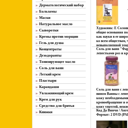
ISBN 978-5-288-0433
Формат: 704x100/16 
Дерматологический набор
Бальзамы
Маски
Натуральное масло
Художник: Е Соловь
Сыворотки
общие основания п
Кремы против морщин
как науки в ее шир
ко всем обществам, ч
Гель для душа
невыполненной тео
Концентраты
Соль для ванн "Фа
задачейбшпжм В кач
лепестками роз и кр
основания представ
Дезодоранты
Товар сертифициров
человеческого труда
Тонизирующее масло
действительный фу
Соответственно, по
Соль для ванн
предстает как соци
Легкий крем
призванная, в конеч
политическую экв
Пластыри
ее стоимостную осно
Карандаши
одной общественно
Соль для ванн с ле
Вместо стоимостной
Увлажняющий крем
вином Ванны с лепе
новой парадигмы э
кожу необходимыми
Крем для рук
вводится трудовая 
кровообращение и о
стоимости, формули
Средство для бритья
кожу упругой, нежн
потребительной сто
Код Да Винчи / Анг
Нежный натубщиры
Книжки
формы Для специали
Формат: 2 DVD (PAL
освежает и тонизиру
социальной и эконо
(Картонный бокс + 
исключительного э
преподавателей и ст
ВидеоСервис Регион
удовольствия, гарм
социологии гумани
Количество слоев: 