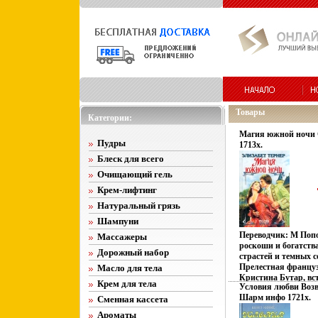
Товары
Категории:
Магия южной ночи
Пудры
1713x.
Блеск для всего
Очищающий гель
Крем-лифтинг
Натуральный грязь
Шампуни
Переводчик: М Поп
Массажеры
роскоши и богатств
Дорожный набор
страстей и темных 
Прелестная францу
Масло для тела
Кристина Бутар, вст
Крем для тела
Условия любви Возв
доверенности» с пл
Шарм инфо 1721x.
Сменная кассета
приезжает на экзоти
оказывается ввергну
Ароматы