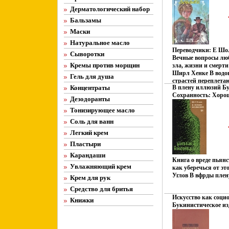
жестокости Единств
Дерматологический набор
безрадостной жизни
ЛЮБОВЬ Тайная, ст
Бальзамы
Алекс аи деру, нас
Маски
готовому на все, чт
возлюбленную от уг
Натуральное масло
участи Автор Элизаб
Переводчики: Е Шо
Сыворотки
Turner.
Вечные вопросы люб
Кремы против морщин
зла, жизни и смерти
Ширл Хенке В водов
Гель для душа
страстей переплетаю
Концентраты
В плену иллюзий Бу
читбшошматель не м
Сохранность: Хорош
романтической, ост
Дезодоранты
Молодая гвардия, 19
захватывающей исто
Тонизирующее масло
264 стр Тираж: 1500
английского Автор 
(~130х205 мм) инфо 
Соль для ванн
Легкий крем
Пластыри
Карандаши
Книга о вреде пьян
Увлажняющий крем
как уберечься от эт
Углов В вфрды плен
Крем для рук
Средство для бритья
Искусство как соци
Книжки
Букинистическое из
Хорошая Издательств
Мягкая обложка, 28
Формат: 60x90/16 (~