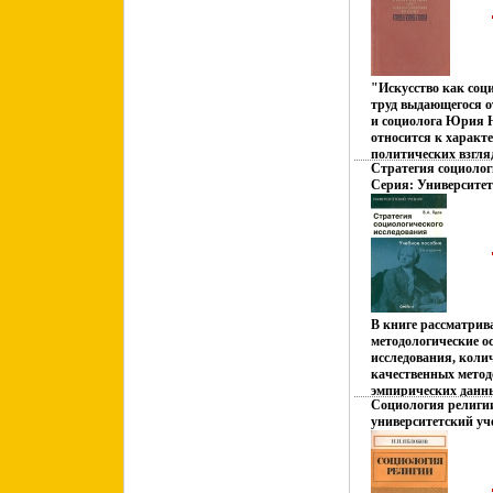
"Искусство как соц
труд выдающегося о
и социолога Юрия 
относится к характе
политических взгля
Стратегия социолог
Аристотебшосчля А
Серия: Университет
2851x.
В книге рассматрив
методологические 
исследования, коли
качественных метод
эмпирических данн
Социология религи
процедуры кванти
университетский уч
социабшосэльных ха
сбора данных: анал
наблюдения, опросы
статистические при
взаимосвязей и инт